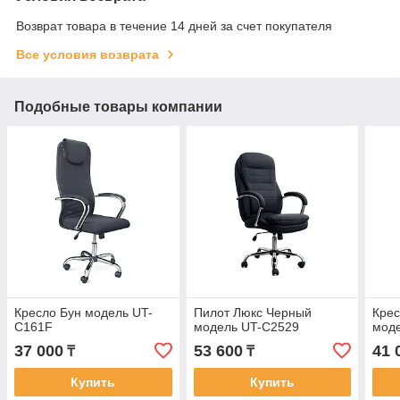
Возврат товара в течение 14 дней за счет покупателя
Все условия возврата
Подобные товары компании
Кресло Бун модель UT-
Пилот Люкс Черный
Кре
C161F
модель UT-C2529
мод
37 000
53 600
41 
₸
₸
Купить
Купить